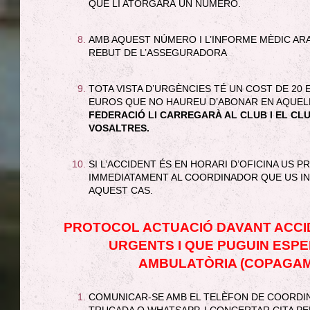
QUE LI ATORGARÀ UN NÚMERO.
AMB AQUEST NÚMERO I L’INFORME MÈDIC ARA
REBUT DE L’ASSEGURADORA
TOTA VISTA D’URGÈNCIES TÉ UN COST DE 20
EUROS QUE NO HAUREU D’ABONAR EN AQUEL
FEDERACIÓ LI CARREGARÀ AL CLUB I EL CL
VOSALTRES.
SI L’ACCIDENT ÉS EN HORARI D’OFICINA US
IMMEDIATAMENT AL COORDINADOR QUE US IND
AQUEST CAS.
PROTOCOL ACTUACIÓ DAVANT ACCI
URGENTS I QUE PUGUIN ESPE
AMBULATÒRIA (COPAGAM
COMUNICAR-SE AMB EL TELÈFON DE COORDINA
TRUCADA O WHATSAPP, I CONCERTAR CITA PE