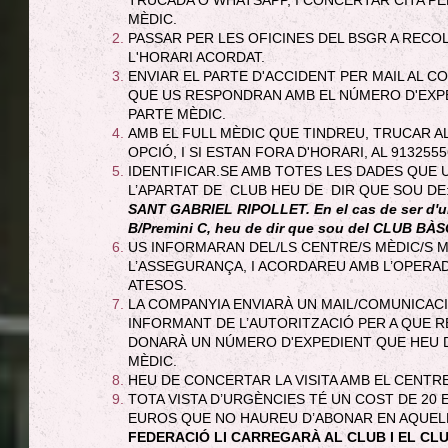
MÈDIC.
PASSAR PER LES OFICINES DEL BSGR A RECOL
L'HORARI ACORDAT.
ENVIAR EL PARTE D'ACCIDENT PER MAIL AL CORR
QUE US RESPONDRAN AMB EL NÚMERO D'EXPE
PARTE MÈDIC.
AMB EL FULL MÈDIC QUE TINDREU, TRUCAR AL
OPCIÓ, I SI ESTAN FORA D'HORARI, AL 9132555
IDENTIFICAR.SE AMB TOTES LES DADES QUE
L’APARTAT DE CLUB HEU DE DIR QUE SOU D
SANT GABRIEL RIPOLLET. En el cas de ser d'un
B/Premini C, heu de dir que sou del CLUB B
US INFORMARAN DEL/LS CENTRE/S MÈDIC/S 
L’ASSEGURANÇA, I ACORDAREU AMB L’OPERA
ATESOS.
LA COMPANYIA ENVIARÀ UN MAIL/COMUNICACI
INFORMANT DE L’AUTORITZACIÓ PER A QUE R
DONARÀ UN NÚMERO D'EXPEDIENT QUE HEU D
MÈDIC.
HEU DE CONCERTAR LA VISITA AMB EL CENTR
TOTA VISTA D’URGÈNCIES TÉ UN COST DE 20
EUROS QUE NO HAUREU D’ABONAR EN AQUEL
FEDERACIÓ LI CARREGARÀ AL CLUB I EL CL