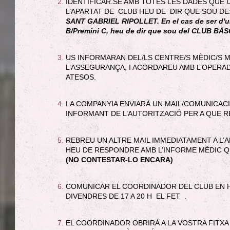
IDENTIFICAR.SE AMB TOTES LES DADES QUE
L’APARTAT DE CLUB HEU DE DIR QUE SOU D
SANT GABRIEL RIPOLLET. En el cas de ser d'un
B/Premini C, heu de dir que sou del CLUB B
US INFORMARAN DEL/LS CENTRE/S MÈDIC/S 
L’ASSEGURANÇA, I ACORDAREU AMB L’OPERA
ATESOS.
LA COMPANYIA ENVIARÀ UN MAIL/COMUNICACI
INFORMANT DE L’AUTORITZACIÓ PER A QUE R
REBREU UN ALTRE MAIL IMMEDIATAMENT A L’
HEU DE RESPONDRE AMB L’INFORME MÈDIC QUE
(NO CONTESTAR-LO ENCARA)
COMUNICAR EL COORDINADOR DEL CLUB EN HO
DIVENDRES DE 17 A 20 H EL FET .
EL COORDINADOR OBRIRÀ A LA VOSTRA FITXA 