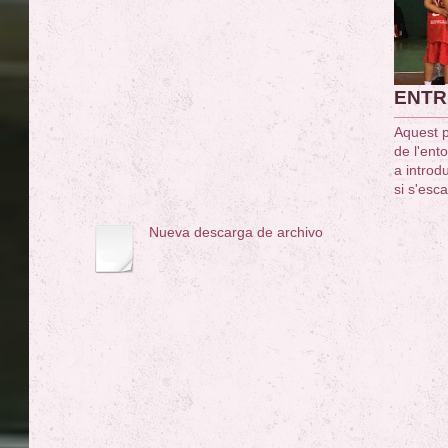
ENTR
Aquest p
de l'ent
a introdu
si s'esc
Nueva descarga de archivo