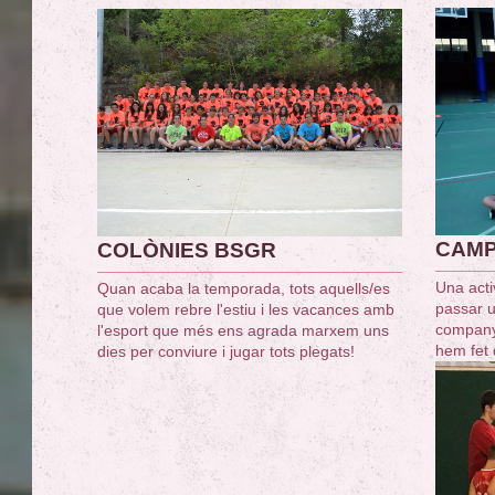
CAMP
COLÒNIES BSGR
Una acti
Quan acaba la temporada, tots aquells/es
passar u
que volem rebre l'estiu i les vacances amb
companys
l'esport que més ens agrada marxem uns
hem fet 
dies per conviure i jugar tots plegats!