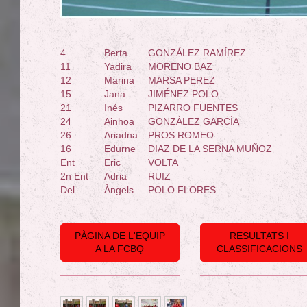
4
Berta
GONZÁLEZ RAMÍREZ
11
Yadira
MORENO BAZ
12
Marina
MARSA PEREZ
15
Jana
JIMÉNEZ POLO
21
Inés
PIZARRO FUENTES
24
Ainhoa
GONZÁLEZ GARCÍA
26
Ariadna
PROS ROMEO
16
Edurne
DIAZ DE LA SERNA MUÑOZ
Ent
Eric
VOLTA
2n Ent
Adria
RUIZ
Del
Àngels
POLO FLORES
PÀGINA DE L'EQUIP
RESULTATS I
A LA FCBQ
CLASSIFICACIONS